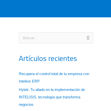
B
u
s
Artículos recientes
c
a
Recupera el control total de tu empresa con
r
Intelisis ERP
p
Hytek: Tu aliado en la implementación de
o
INTELISIS, tecnología que transforma
r
negocios
: