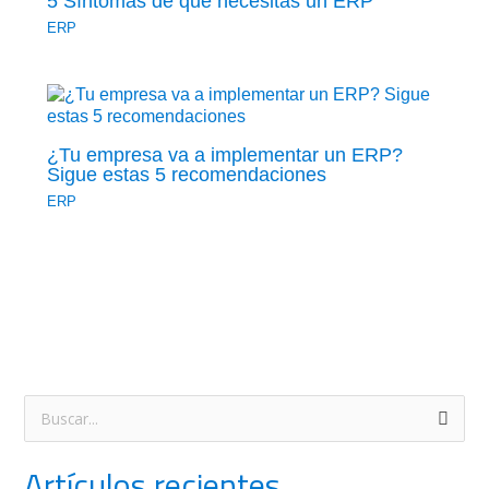
5 Síntomas de que necesitas un ERP
ERP
¿Tu empresa va a implementar un ERP?
Sigue estas 5 recomendaciones
ERP
B
u
Artículos recientes
s