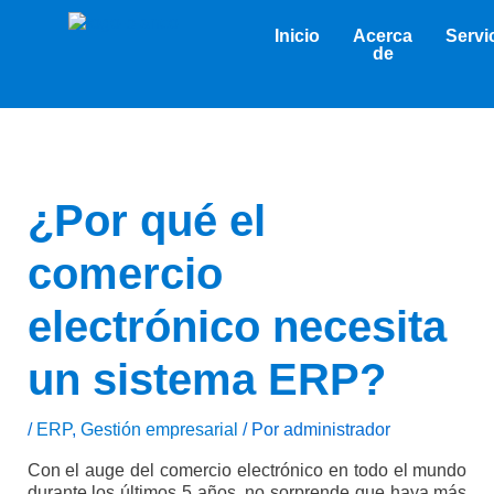
Ir
al
Inicio
Acerca
Servi
contenido
de
¿Por qué el
comercio
electrónico necesita
un sistema ERP?
/
ERP
,
Gestión empresarial
/ Por
administrador
Con el auge del comercio electrónico en todo el mundo
durante los últimos 5 años, no sorprende que haya más