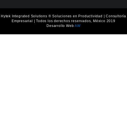
f
i
n
Hytek Integrated Solutions ® Soluciones en Productividad | Consultoría
Empresarial | Todos los derechos reservados, México 2019
Desarrollo Web
AW