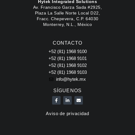
Hytek Integrated Solutions
Av. Francisco Garza Sada #2925,
Plaza La Salle Norte Local D22,
Fracc. Chepevera, C.P. 64030
Monterrey, N.L., México
CONTACTO
+52 (81) 1968 9100
+52 (81) 1968 9101
+52 (81) 1968 9102
+52 (81) 1968 9103
info@hytek.mx
SÍGUENOS
F
L
E
a
i
n
c
n
v
e
k
e
Aviso de privacidad
b
e
l
o
d
o
o
i
p
k
n
e
-
-