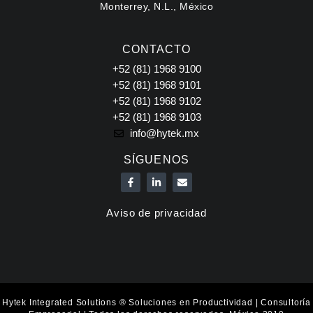
Monterrey, N.L., México
CONTACTO
+52 (81) 1968 9100
+52 (81) 1968 9101
+52 (81) 1968 9102
+52 (81) 1968 9103
info@hytek.mx
SÍGUENOS
F
L
E
a
i
n
c
n
v
e
k
e
Aviso de privacidad
b
e
l
o
d
o
o
i
p
k
n
e
-
-
f
i
n
Hytek Integrated Solutions ® Soluciones en Productividad | Consultoría