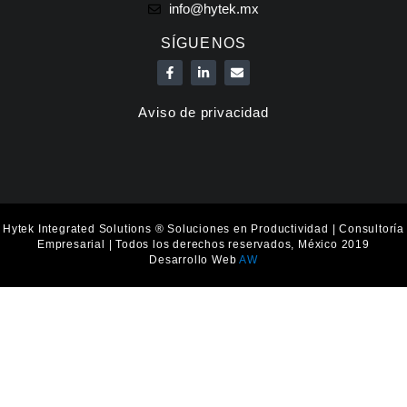
info@hytek.mx
SÍGUENOS
F
L
E
a
i
n
c
n
v
e
k
e
Aviso de privacidad
b
e
l
o
d
o
o
i
p
k
n
e
-
-
f
i
n
Hytek Integrated Solutions ® Soluciones en Productividad | Consultoría
Empresarial | Todos los derechos reservados, México 2019
Desarrollo Web
AW