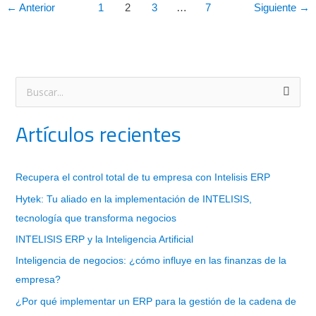
←
Anterior
1
2
3
…
7
Siguiente
→
B
u
Artículos recientes
s
c
a
Recupera el control total de tu empresa con Intelisis ERP
r
Hytek: Tu aliado en la implementación de INTELISIS,
p
tecnología que transforma negocios
o
INTELISIS ERP y la Inteligencia Artificial
r
Inteligencia de negocios: ¿cómo influye en las finanzas de la
:
empresa?
¿Por qué implementar un ERP para la gestión de la cadena de