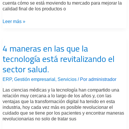
cuenta cómo se está moviendo tu mercado para mejorar la
calidad final de los productos o
Leer más »
4
maneras
4 maneras en las que la
en
las
tecnología está revitalizando el
que
la
sector salud.
tecnología
está
revitalizando
ERP
,
Gestión empresarial
,
Servicios
/ Por
administrador
el
Las ciencias médicas y la tecnología han compartido una
sector
relación muy cercana a lo largo de los años y, con las
salud.
ventajas que la transformación digital ha tenido en esta
industria, hoy cada vez más es posible revolucionar el
cuidado que se tiene por los pacientes y encontrar maneras
revolucionarias no solo de tratar sus