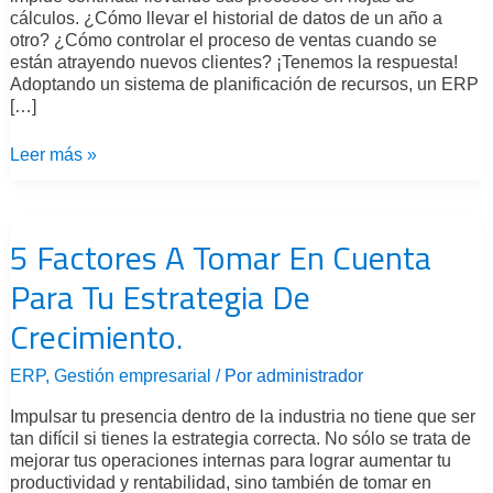
cálculos. ¿Cómo llevar el historial de datos de un año a
otro? ¿Cómo controlar el proceso de ventas cuando se
están atrayendo nuevos clientes? ¡Tenemos la respuesta!
Adoptando un sistema de planificación de recursos, un ERP
[…]
Leer más »
5
Factores
5 Factores A Tomar En Cuenta
A
Tomar
Para Tu Estrategia De
En
Cuenta
Crecimiento.
Para
Tu
Estrategia
ERP
,
Gestión empresarial
/ Por
administrador
De
Impulsar tu presencia dentro de la industria no tiene que ser
Crecimiento.
tan difícil si tienes la estrategia correcta. No sólo se trata de
mejorar tus operaciones internas para lograr aumentar tu
productividad y rentabilidad, sino también de tomar en