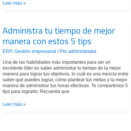
Leer más »
Administra
tu
Administra tu tiempo de mejor
tiempo
de
manera con estos 5 tips
mejor
manera
con
ERP
,
Gestión empresarial
/ Por
administrador
estos
5
Una de las habilidades más importantes para ser un
tips
excelente líder es saber administrar tu tiempo de la mejor
manera para lograr tus objetivos, lo cuál es una mezcla entre
saber qué puedes lograr, cómo plantear tus metas y la mejor
manera de administrar tus horas efectivas. Te compartimos 5
tips para lograrlo: Recuerda que
Leer más »