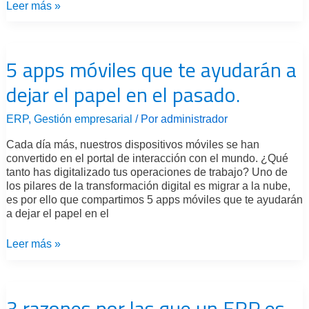
Leer más »
5
apps
5 apps móviles que te ayudarán a
móviles
que
dejar el papel en el pasado.
te
ayudarán
a
ERP
,
Gestión empresarial
/ Por
administrador
dejar
el
Cada día más, nuestros dispositivos móviles se han
papel
convertido en el portal de interacción con el mundo. ¿Qué
en
tanto has digitalizado tus operaciones de trabajo? Uno de
el
los pilares de la transformación digital es migrar a la nube,
pasado.
es por ello que compartimos 5 apps móviles que te ayudarán
a dejar el papel en el
Leer más »
3
razones
3 razones por las que un ERP es
por