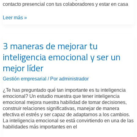
contacto presencial con tus colaboradores y estar en casa
Leer más »
3
maneras
3 maneras de mejorar tu
de
mejorar
inteligencia emocional y ser un
tu
inteligencia
mejor líder
emocional
y
ser
Gestión empresarial
/ Por
administrador
un
¿Te has preguntado qué tan importante es tu inteligencia
mejor
emocional? Un estudio muestra que tener inteligencia
líder
emocional mejora nuestra habilidad de tomar decisiones,
construir relaciones significativas, manejar de manera
efectiva el estrés y ser capaz de adaptarnos a los cambios.
La inteligencia emocional se está convirtiendo en una de las
habilidades más importantes en el