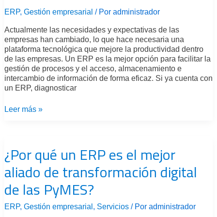
necesitas
ERP
,
Gestión empresarial
/ Por
administrador
un
nuevo
Actualmente las necesidades y expectativas de las
sistema
empresas han cambiado, lo que hace necesaria una
ERP
plataforma tecnológica que mejore la productividad dentro
de las empresas. Un ERP es la mejor opción para facilitar la
gestión de procesos y el acceso, almacenamiento e
intercambio de información de forma eficaz. Si ya cuenta con
un ERP, diagnosticar
Leer más »
¿Por
qué
¿Por qué un ERP es el mejor
un
ERP
aliado de transformación digital
es
el
de las PyMES?
mejor
aliado
de
ERP
,
Gestión empresarial
,
Servicios
/ Por
administrador
transformación