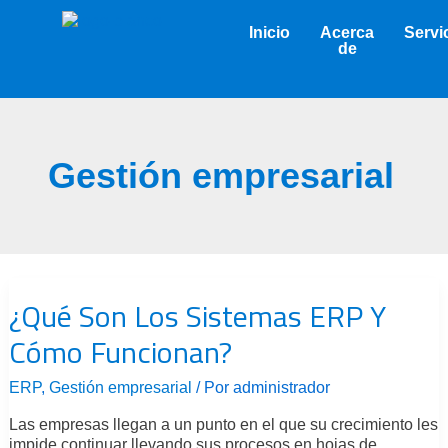
Ir
al
Inicio
Acerca
Servi
contenido
de
Gestión empresarial
¿Qué
Son
¿Qué Son Los Sistemas ERP Y
Los
Sistemas
Cómo Funcionan?
ERP
Y
Cómo
ERP
,
Gestión empresarial
/ Por
administrador
Funcionan?
Las empresas llegan a un punto en el que su crecimiento les
impide continuar llevando sus procesos en hojas de