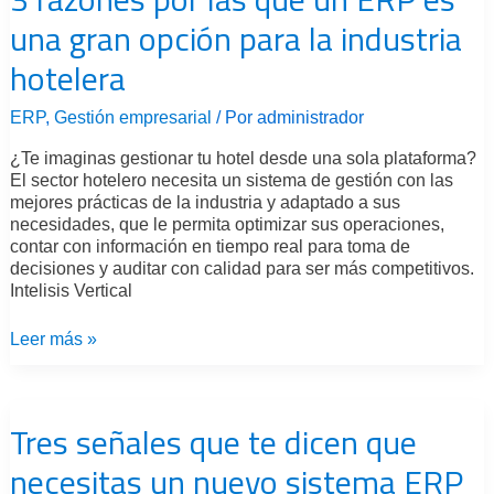
las
una gran opción para la industria
que
un
hotelera
ERP
es
una
ERP
,
Gestión empresarial
/ Por
administrador
gran
¿Te imaginas gestionar tu hotel desde una sola plataforma?
opción
El sector hotelero necesita un sistema de gestión con las
para
mejores prácticas de la industria y adaptado a sus
la
necesidades, que le permita optimizar sus operaciones,
industria
contar con información en tiempo real para toma de
hotelera
decisiones y auditar con calidad para ser más competitivos.
Intelisis Vertical
Leer más »
Tres
señales
Tres señales que te dicen que
que
te
necesitas un nuevo sistema ERP
dicen
que