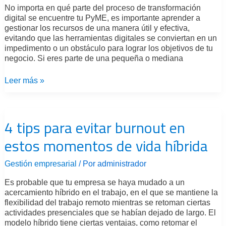
No importa en qué parte del proceso de transformación
digital
digital se encuentre tu PyME, es importante aprender a
de
gestionar los recursos de una manera útil y efectiva,
las
evitando que las herramientas digitales se conviertan en un
PyMES?
impedimento o un obstáculo para lograr los objetivos de tu
negocio. Si eres parte de una pequeña o mediana
Leer más »
4
tips
4 tips para evitar burnout en
para
evitar
estos momentos de vida híbrida
burnout
en
estos
Gestión empresarial
/ Por
administrador
momentos
de
Es probable que tu empresa se haya mudado a un
vida
acercamiento híbrido en el trabajo, en el que se mantiene la
híbrida
flexibilidad del trabajo remoto mientras se retoman ciertas
actividades presenciales que se habían dejado de largo. El
modelo híbrido tiene ciertas ventajas, como retomar el